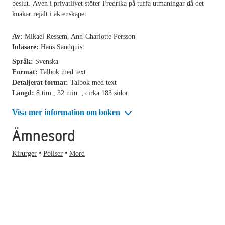
beslut. Även i privatlivet stöter Fredrika på tuffa utmaningar då det
knakar rejält i äktenskapet.
Av:
Mikael Ressem, Ann-Charlotte Persson
Inläsare:
Hans Sandquist
Språk:
Svenska
Format:
Talbok med text
Detaljerat format:
Talbok med text
Längd:
8 tim., 32 min. ; cirka 183 sidor
Visa mer information om boken
Ämnesord
Kirurger
Poliser
Mord