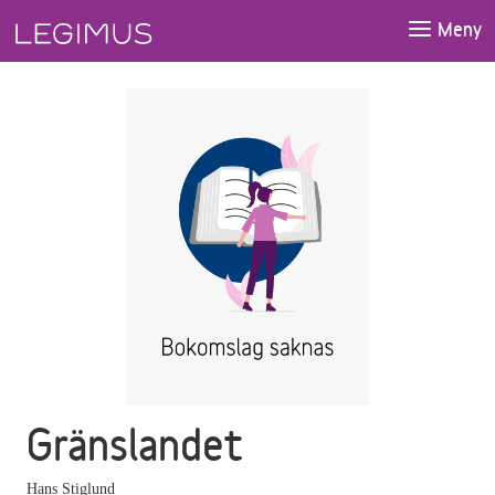
Gå till huvudinnehåll
Meny
Gränslandet
Hans Stiglund