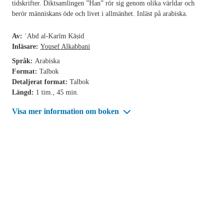
tidskrifter. Diktsamlingen ”Han” rör sig genom olika världar och
berör människans öde och livet i allmänhet. Inläst på arabiska.
Av:
ʿAbd al-Karīm Kāṣid
Inläsare:
Yousef Alkabbani
Språk:
Arabiska
Format:
Talbok
Detaljerat format:
Talbok
Längd:
1 tim., 45 min.
Visa mer information om boken