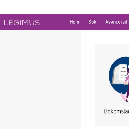
Gå till huvudinnehåll
Hem
Sök
Avancerad 