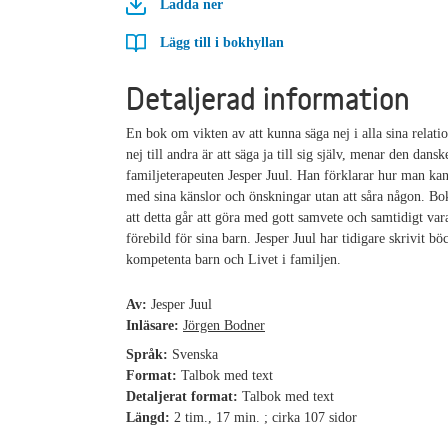
Ladda ner
Lägg till i bokhyllan
Detaljerad information
En bok om vikten av att kunna säga nej i alla sina relatio
nej till andra är att säga ja till sig själv, menar den dansk
familjeterapeuten Jesper Juul. Han förklarar hur man kan
med sina känslor och önskningar utan att såra någon. Bo
att detta går att göra med gott samvete och samtidigt var
förebild för sina barn. Jesper Juul har tidigare skrivit b
kompetenta barn och Livet i familjen.
Av:
Jesper Juul
Inläsare:
Jörgen Bodner
Språk:
Svenska
Format:
Talbok med text
Detaljerat format:
Talbok med text
Längd:
2 tim., 17 min. ; cirka 107 sidor