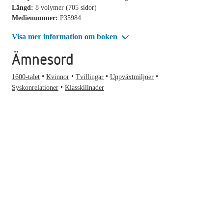
Längd:
8 volymer (705 sidor)
Medienummer:
P35984
Visa mer information om boken
Ämnesord
1600-talet
Kvinnor
Tvillingar
Uppväxtmiljöer
Syskonrelationer
Klasskillnader