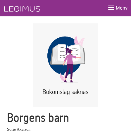
Gå till huvudinnehåll
Meny
Borgens barn
Sofie Axelzon