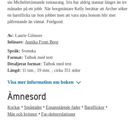
sin Michelinvinnande restaurang. Iris har aldrig stannat längre än tre
månader på ett jobb. När borgmästare Kelly berättar att Archer söker
en barnflicka tar hon jobbet men att vara nära honom blir mer
påfrestande än väntat. Feelgood.
Av:
Laurie Gilmore
Inläsare:
Annika From Borg
Språk:
Svenska
Format:
Talbok med text
Detaljerat format:
Talbok med text
Längd:
11 tim., 19 min. ; cirka 351 sidor
Visa mer information om boken
Ämnesord
Kockar
Småstäder
Ensamstående fäder
Barnflickor
Män och kvinnor
Far-dotterrelationer