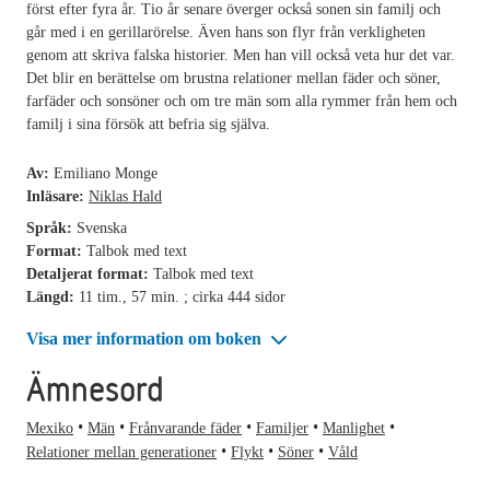
först efter fyra år. Tio år senare överger också sonen sin familj och
går med i en gerillarörelse. Även hans son flyr från verkligheten
genom att skriva falska historier. Men han vill också veta hur det var.
Det blir en berättelse om brustna relationer mellan fäder och söner,
farfäder och sonsöner och om tre män som alla rymmer från hem och
familj i sina försök att befria sig själva.
Av:
Emiliano Monge
Inläsare:
Niklas Hald
Språk:
Svenska
Format:
Talbok med text
Detaljerat format:
Talbok med text
Längd:
11 tim., 57 min. ; cirka 444 sidor
Visa mer information om boken
Ämnesord
Mexiko
Män
Frånvarande fäder
Familjer
Manlighet
Relationer mellan generationer
Flykt
Söner
Våld