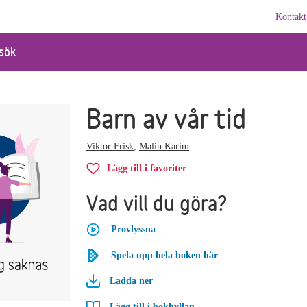
Kontakt
sök
Barn av vår tid
Viktor Frisk
,
Malin Karim
Lägg till i favoriter
Vad vill du göra?
Provlyssna
Spela upp hela boken här
Ladda ner
Lägg till i bokhyllan