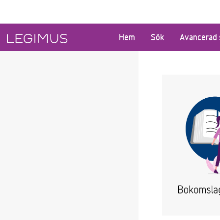
Gå till huvudinnehåll
Hem
Sök
Avancerad 