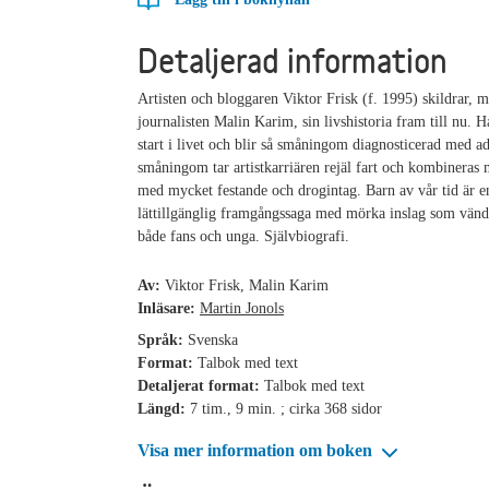
Detaljerad information
Artisten och bloggaren Viktor Frisk (f. 1995) skildrar, m
journalisten Malin Karim, sin livshistoria fram till nu. H
start i livet och blir så småningom diagnosticerad med a
småningom tar artistkarriären rejäl fart och kombineras m
med mycket festande och drogintag. Barn av vår tid är e
lättillgänglig framgångssaga med mörka inslag som vänder
både fans och unga. Självbiografi.
Av:
Viktor Frisk, Malin Karim
Inläsare:
Martin Jonols
Språk:
Svenska
Format:
Talbok med text
Detaljerat format:
Talbok med text
Längd:
7 tim., 9 min. ; cirka 368 sidor
Visa mer information om boken