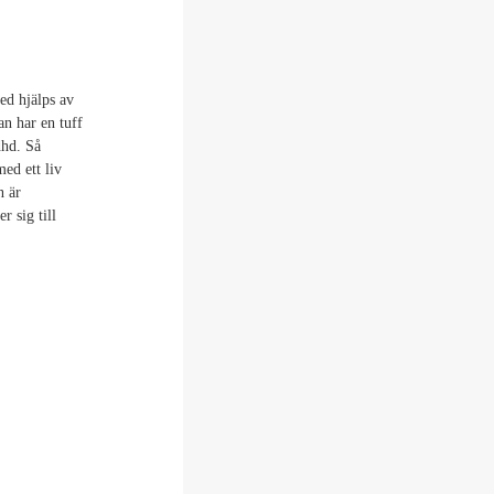
ed hjälps av
an har en tuff
dhd. Så
ed ett liv
n är
 sig till