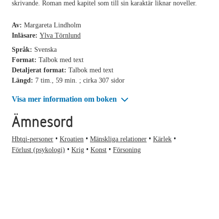
skrivande. Roman med kapitel som till sin karaktär liknar noveller.
Av:
Margareta Lindholm
Inläsare:
Ylva Törnlund
Språk:
Svenska
Format:
Talbok med text
Detaljerat format:
Talbok med text
Längd:
7 tim., 59 min. ; cirka 307 sidor
Visa mer information om boken
Ämnesord
Hbtqi-personer
Kroatien
Mänskliga relationer
Kärlek
Förlust (psykologi)
Krig
Konst
Försoning