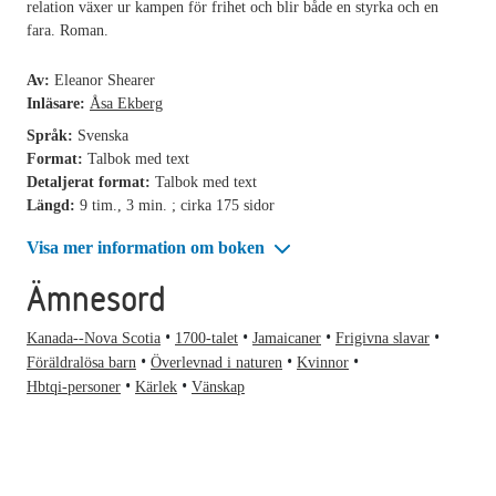
relation växer ur kampen för frihet och blir både en styrka och en
fara. Roman.
Av:
Eleanor Shearer
Inläsare:
Åsa Ekberg
Språk:
Svenska
Format:
Talbok med text
Detaljerat format:
Talbok med text
Längd:
9 tim., 3 min. ; cirka 175 sidor
Visa mer information om boken
Ämnesord
Kanada--Nova Scotia
1700-talet
Jamaicaner
Frigivna slavar
Föräldralösa barn
Överlevnad i naturen
Kvinnor
Hbtqi-personer
Kärlek
Vänskap