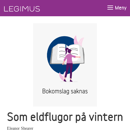
Gå till huvudinnehåll
Meny
Som eldflugor på vintern
Eleanor Shearer