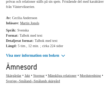
prövas och relationer ställs på sin spets. Fristående del med karaktärer
från Västervikserien.
Av:
Cecilia Andersson
Inläsare:
Martin Jonols
Språk:
Svenska
Format:
Talbok med text
Detaljerat format:
Talbok med text
Längd:
5 tim., 12 min. ; cirka 224 sidor
Visa mer information om boken
Ämnesord
Skärgårdar
Jakt
Stormar
Mänskliga relationer
Mordutredning
Sverige--Småland--Smålands skärgård