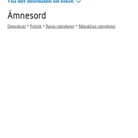
Visa mer information om boken
Ämnesord
Demokrati
Politik
Barns rättigheter
Mänskliga rättigheter