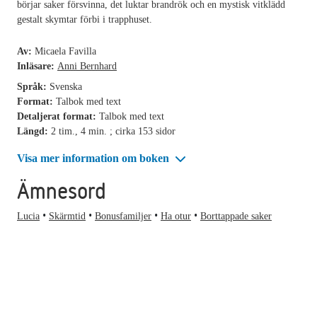
börjar saker försvinna, det luktar brandrök och en mystisk vitklädd
gestalt skymtar förbi i trapphuset.
Av:
Micaela Favilla
Inläsare:
Anni Bernhard
Språk:
Svenska
Format:
Talbok med text
Detaljerat format:
Talbok med text
Längd:
2 tim., 4 min. ; cirka 153 sidor
Visa mer information om boken
Ämnesord
Lucia
Skärmtid
Bonusfamiljer
Ha otur
Borttappade saker