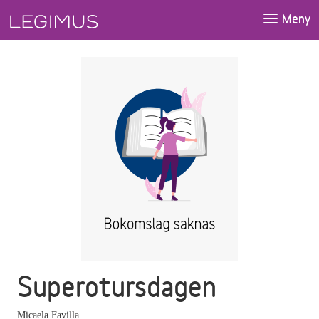
Gå till huvudinnehåll
Meny
Superotursdagen
Micaela Favilla