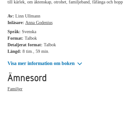
till kärlek, om äktenskap, otrohet, familjeband, fåfänga och hopp
Av:
Linn Ullmann
Inläsare:
Anna Godenius
Språk:
Svenska
Format:
Talbok
Detaljerat format:
Talbok
Längd:
8 tim., 59 min.
Visa mer information om boken
Ämnesord
Familjer