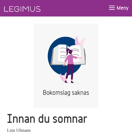
Gå till huvudinnehåll
Meny
Innan du somnar
Linn Ullmann