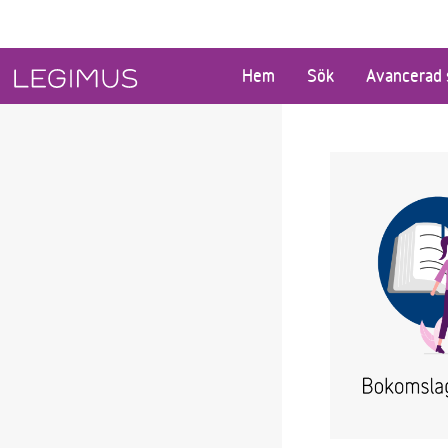
Gå till huvudinnehåll
Hem
Sök
Avancerad 