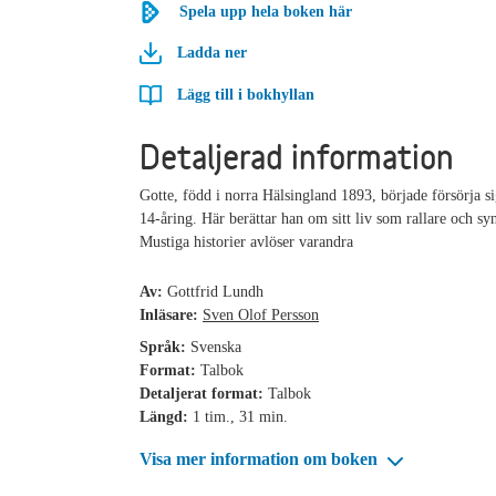
Spela upp hela boken här
Ladda ner
Lägg till i bokhyllan
Detaljerad information
Gotte, född i norra Hälsingland 1893, började försörja s
14-åring. Här berättar han om sitt liv som rallare och syn
Mustiga historier avlöser varandra
Av:
Gottfrid Lundh
Inläsare:
Sven Olof Persson
Språk:
Svenska
Format:
Talbok
Detaljerat format:
Talbok
Längd:
1 tim., 31 min.
Visa mer information om boken