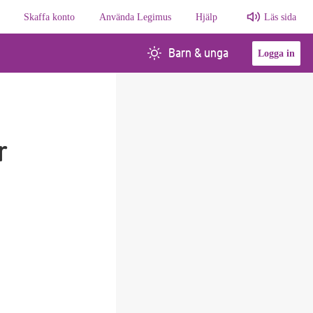
Skaffa konto
Använda Legimus
Hjälp
Läs sida
Barn & unga
Logga in
r