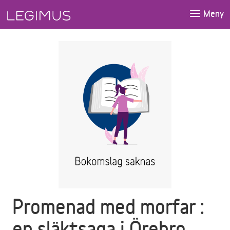
Gå till huvudinnehåll
Meny
Promenad med morfar :
en släktsaga i Örebro