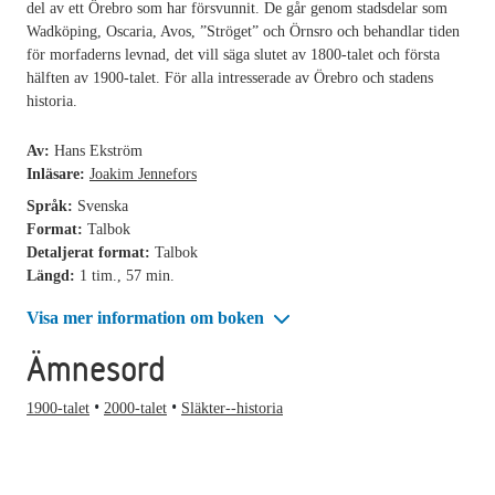
del av ett Örebro som har försvunnit. De går genom stadsdelar som
Wadköping, Oscaria, Avos, ”Ströget” och Örnsro och behandlar tiden
för morfaderns levnad, det vill säga slutet av 1800-talet och första
hälften av 1900-talet. För alla intresserade av Örebro och stadens
historia.
Av:
Hans Ekström
Inläsare:
Joakim Jennefors
Språk:
Svenska
Format:
Talbok
Detaljerat format:
Talbok
Längd:
1 tim., 57 min.
Visa mer information om boken
Ämnesord
1900-talet
2000-talet
Släkter--historia