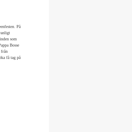
enfesten. På
vanligt
vinden som
 Pappa Bosse
 från
öka få tag på