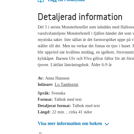
Detaljerad information
Del 5 i serien Monsterhotellet som inleddes med Hallowe
varulvsfamiljens Monsterhotell i fjällen händer det som 
mystiska saker. Inte sällan är det farmorspöket uppe på 
ställer till det. Men nu verkar det finnas en tjuv i huset.
blir upprörd när kvällens middag, en igelkott, försvunnit
kylskåpet. Barnen Ulv och Ylva gillrar fällor för att förs
tjuven. Lättläst lästräningsbok. Ålder 6-9 år.
Av:
Anna Hansson
Inläsare:
Lo Tamborini
Språk:
Svenska
Format:
Talbok med text
Detaljerat format:
Talbok med text
Längd:
22 min. ; cirka 41 sidor
Visa mer information om boken