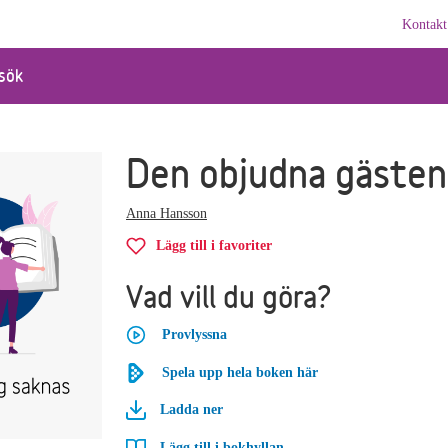
Kontakt
sök
Den objudna gästen
Anna Hansson
Lägg till i favoriter
Vad vill du göra?
Provlyssna
Spela upp hela boken här
Ladda ner
Lägg till i bokhyllan