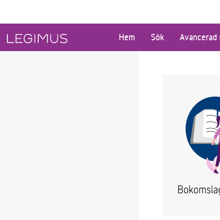
Gå till huvudinnehåll
Hem
Sök
Avancerad 