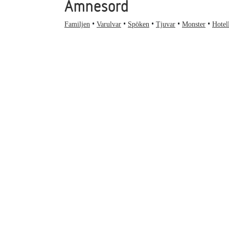
Ämnesord
Familjen
Varulvar
Spöken
Tjuvar
Monster
Hotel