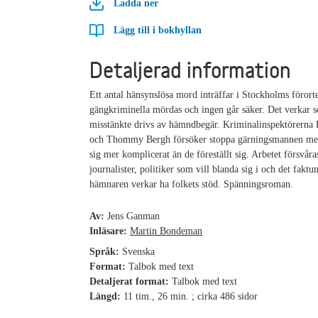
Ladda ner
Lägg till i bokhyllan
Detaljerad information
Ett antal hänsynslösa mord inträffar i Stockholms förorte
gängkriminella mördas och ingen går säker. Det verkar s
misstänkte drivs av hämndbegär. Kriminalinspektörerna 
och Thommy Bergh försöker stoppa gärningsmannen men
sig mer komplicerat än de föreställt sig. Arbetet försvår
journalister, politiker som vill blanda sig i och det faktu
hämnaren verkar ha folkets stöd. Spänningsroman.
Av:
Jens Ganman
Inläsare:
Martin Bondeman
Språk:
Svenska
Format:
Talbok med text
Detaljerat format:
Talbok med text
Längd:
11 tim., 26 min. ; cirka 486 sidor