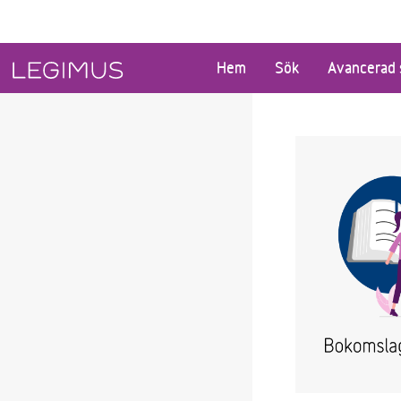
Gå till huvudinnehåll
Hem
Sök
Avancerad 