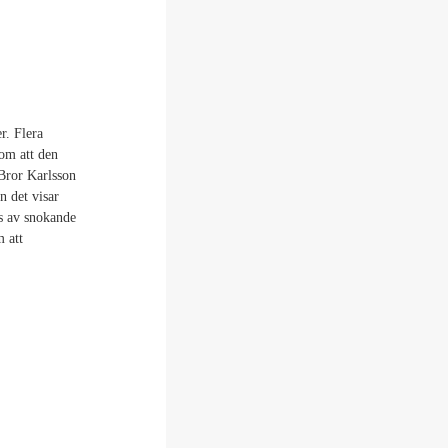
r. Flera
om att den
Bror Karlsson
 det visar
as av snokande
m att