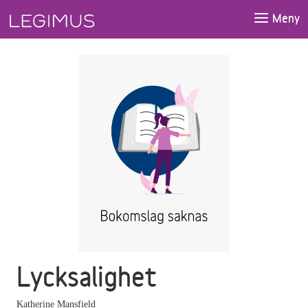
Gå till huvudinnehåll
Meny
Lycksalighet
Katherine Mansfield