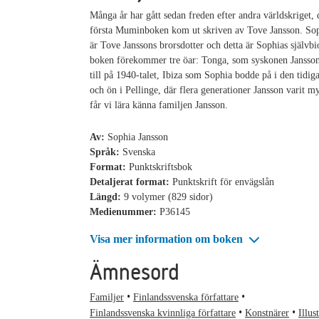
Många år har gått sedan freden efter andra världskriget,
första Muminboken kom ut skriven av Tove Jansson. Sop
är Tove Janssons brorsdotter och detta är Sophias självbio
boken förekommer tre öar: Tonga, som syskonen Jansson 
till på 1940-talet, Ibiza som Sophia bodde på i den tidi
och ön i Pellinge, där flera generationer Jansson varit m
får vi lära känna familjen Jansson.
Av:
Sophia Jansson
Språk:
Svenska
Format:
Punktskriftsbok
Detaljerat format:
Punktskrift för envägslån
Längd:
9 volymer (829 sidor)
Medienummer:
P36145
Visa mer information om boken
Ämnesord
Familjer
Finlandssvenska författare
Finlandssvenska kvinnliga författare
Konstnärer
Illus