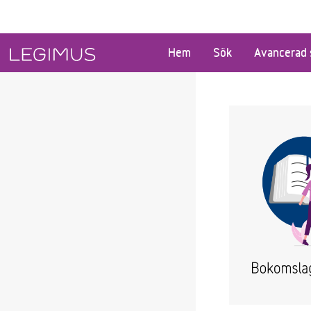
Gå till huvudinnehåll
Hem
Sök
Avancerad 