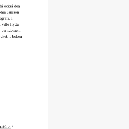
 då också den
hia Jansson
grafi. I
ville flytta
ga barndomen,
ycket. I boken
tratörer