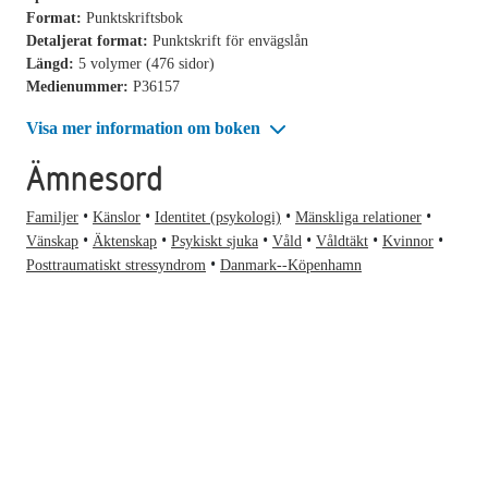
Format:
Punktskriftsbok
Detaljerat format:
Punktskrift för envägslån
Längd:
5 volymer (476 sidor)
Medienummer:
P36157
Visa mer information om boken
Ämnesord
Familjer
Känslor
Identitet (psykologi)
Mänskliga relationer
Vänskap
Äktenskap
Psykiskt sjuka
Våld
Våldtäkt
Kvinnor
Posttraumatiskt stressyndrom
Danmark--Köpenhamn