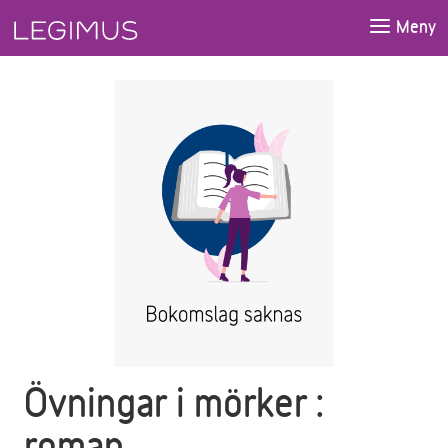
Gå till huvudinnehåll
Meny
Övningar i mörker :
roman