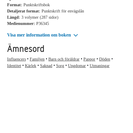
Format:
Punktskriftsbok
Detaljerat format:
Punktskrift för envägslån
Längd:
3 volymer (287 sidor)
Medienummer:
P36345
Visa mer information om boken
Ämnesord
Influencers
Familjen
Barn och föräldrar
Pappor
Döden
Identitet
Kärlek
Saknad
Sorg
Ungdomar
Utmaningar