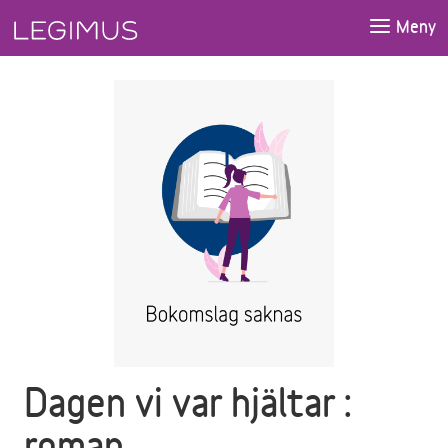
Gå till huvudinnehåll
Meny
Dagen vi var hjältar :
roman