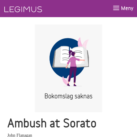
Gå till huvudinnehåll
Meny
Ambush at Sorato
John Flanagan