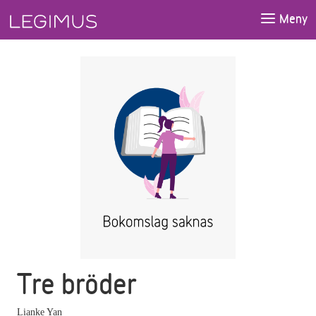
Gå till huvudinnehåll
Meny
Tre bröder
Lianke Yan