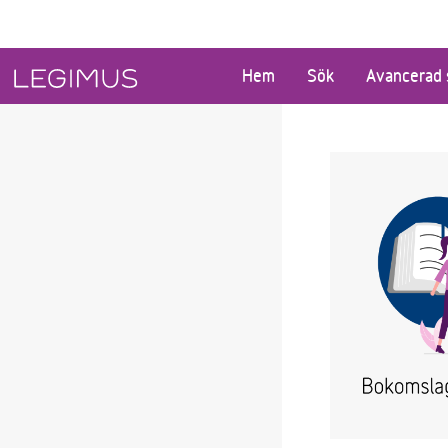
Gå till huvudinnehåll
Hem
Sök
Avancerad 