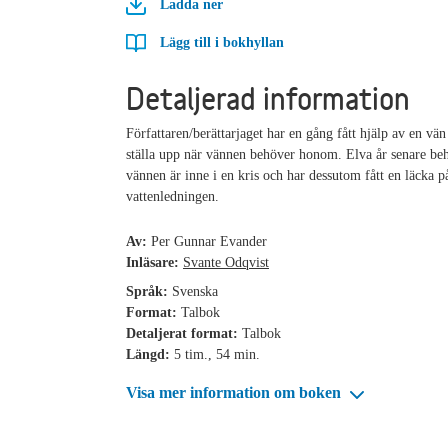
Ladda ner
Lägg till i bokhyllan
Detaljerad information
Författaren/berättarjaget har en gång fått hjälp av en vän
ställa upp när vännen behöver honom. Elva år senare beh
vännen är inne i en kris och har dessutom fått en läcka p
vattenledningen.
Av:
Per Gunnar Evander
Inläsare:
Svante Odqvist
Språk:
Svenska
Format:
Talbok
Detaljerat format:
Talbok
Längd:
5 tim., 54 min.
Visa mer information om boken