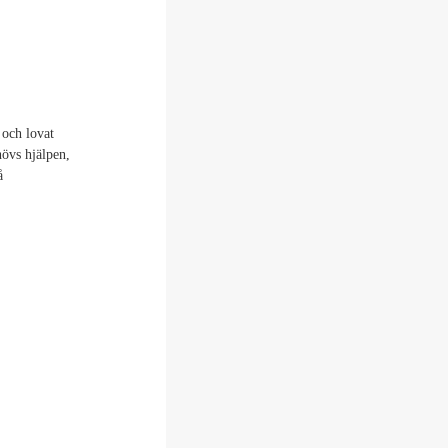
 och lovat
övs hjälpen,
å