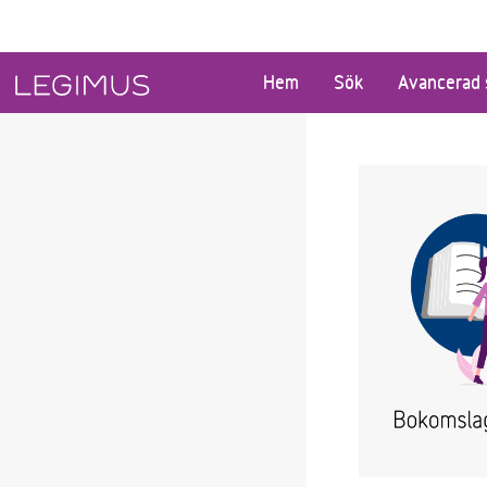
Gå till huvudinnehåll
Hem
Sök
Avancerad 