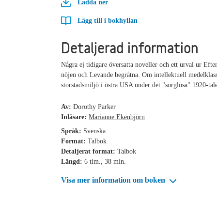
Ladda ner
Lägg till i bokhyllan
Detaljerad information
Några ej tidigare översatta noveller och ett urval ur Efte
nöjen och Levande begråtna. Om intellektuell medelklass
storstadsmiljö i östra USA under det "sorglösa" 1920-tal
Av:
Dorothy Parker
Inläsare:
Marianne Ekenbjörn
Språk:
Svenska
Format:
Talbok
Detaljerat format:
Talbok
Längd:
6 tim., 38 min.
Visa mer information om boken