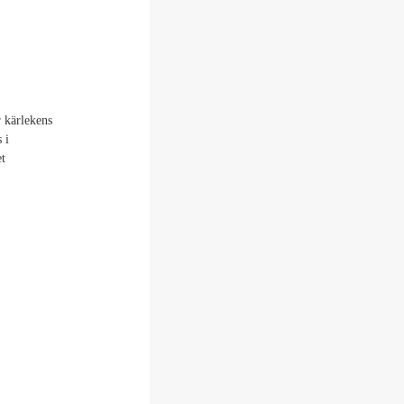
r kärlekens
 i
et