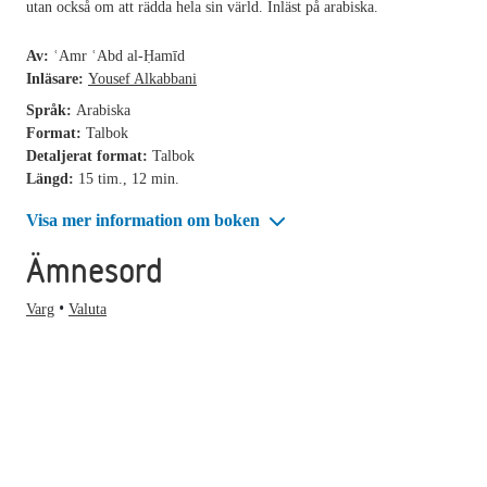
utan också om att rädda hela sin värld. Inläst på arabiska.
Av:
ʿAmr ʿAbd al-Ḥamīd
Inläsare:
Yousef Alkabbani
Språk:
Arabiska
Format:
Talbok
Detaljerat format:
Talbok
Längd:
15 tim., 12 min.
Visa mer information om boken
Ämnesord
Varg
Valuta