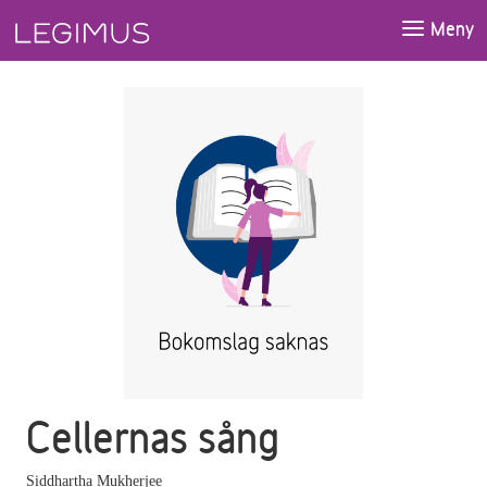
Gå till huvudinnehåll
Meny
Cellernas sång
Siddhartha Mukherjee