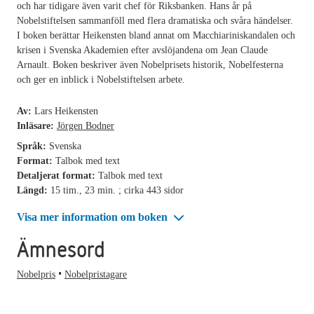
och har tidigare även varit chef för Riksbanken. Hans år på
Nobelstiftelsen sammanföll med flera dramatiska och svåra händelser.
I boken berättar Heikensten bland annat om Macchiariniskandalen och
krisen i Svenska Akademien efter avslöjandena om Jean Claude
Arnault. Boken beskriver även Nobelprisets historik, Nobelfesterna
och ger en inblick i Nobelstiftelsen arbete.
Av:
Lars Heikensten
Inläsare:
Jörgen Bodner
Språk:
Svenska
Format:
Talbok med text
Detaljerat format:
Talbok med text
Längd:
15 tim., 23 min. ; cirka 443 sidor
Visa mer information om boken
Ämnesord
Nobelpris
Nobelpristagare