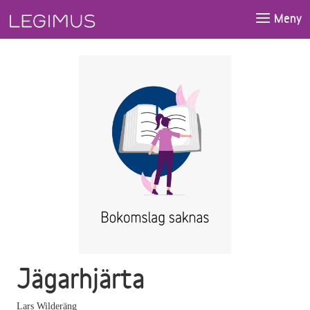
Gå till huvudinnehåll
Meny
Jägarhjärta
Lars Wilderäng