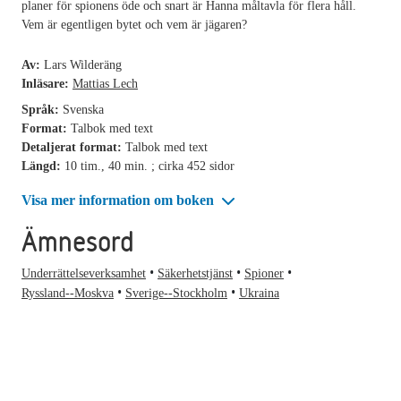
planer för spionens öde och snart är Hanna måltavla för flera håll.
Vem är egentligen bytet och vem är jägaren?
Av:
Lars Wilderäng
Inläsare:
Mattias Lech
Språk:
Svenska
Format:
Talbok med text
Detaljerat format:
Talbok med text
Längd:
10 tim., 40 min. ; cirka 452 sidor
Visa mer information om boken
Ämnesord
Underrättelseverksamhet
Säkerhetstjänst
Spioner
Ryssland--Moskva
Sverige--Stockholm
Ukraina