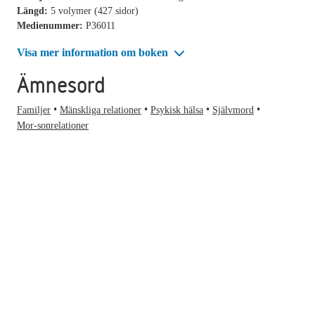
Längd:
5 volymer (427 sidor)
Medienummer:
P36011
Visa mer information om boken
Ämnesord
Familjer
Mänskliga relationer
Psykisk hälsa
Självmord
Mor-sonrelationer