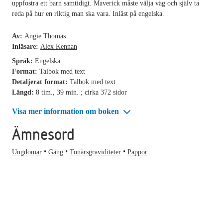
uppfostra ett barn samtidigt. Maverick måste välja väg och själv ta
reda på hur en riktig man ska vara. Inläst på engelska.
Av:
Angie Thomas
Inläsare:
Alex Kennan
Språk:
Engelska
Format:
Talbok med text
Detaljerat format:
Talbok med text
Längd:
8 tim., 39 min. ; cirka 372 sidor
Visa mer information om boken
Ämnesord
Ungdomar
Gäng
Tonårsgraviditeter
Pappor