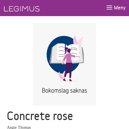
Gå till huvudinnehåll
Meny
Concrete rose
Angie Thomas