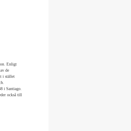
on. Enligt
 av de
 i stället
ch.
8 i Santiago.
der också till