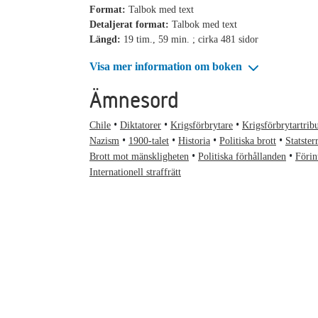
Format:
Talbok med text
Detaljerat format:
Talbok med text
Längd:
19 tim., 59 min. ; cirka 481 sidor
Visa mer information om boken
Ämnesord
Chile
Diktatorer
Krigsförbrytare
Krigsförbrytartrib
Nazism
1900-talet
Historia
Politiska brott
Statster
Brott mot mänskligheten
Politiska förhållanden
Förin
Internationell straffrätt