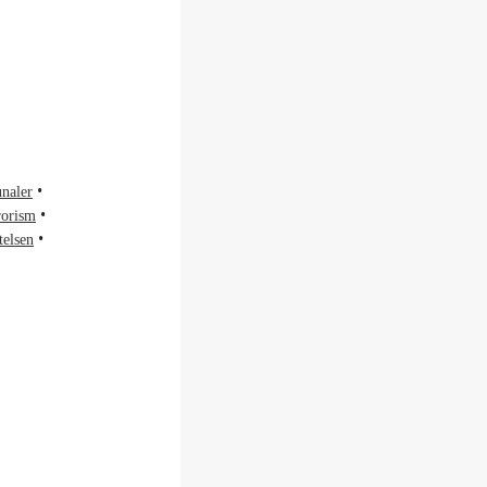
unaler
rorism
telsen