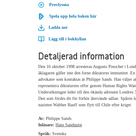
Provlyssna
Spela upp hela boken här
Ladda ner
Lägg till i bokhyllan
Detaljerad information
Den 16 oktober 1998 arresteras Augusto Pinochet i Lond
åklagaren gäller inte den forne diktatorns immunitet. En
advokater som kontaktas är Philippe Sands. Han väljer att
representera diktaturens offer genom Human Rights Wat
Undersökningen leder till den ökända adressen Londres 3
Den som fördes dit för förhör återvände sällan. Spåren le
nazisten Walther Rauff som flytt till Chile efter kriget.
Av:
Philippe Sands
Inläsare:
Hans Sandquist
Språk:
Svenska