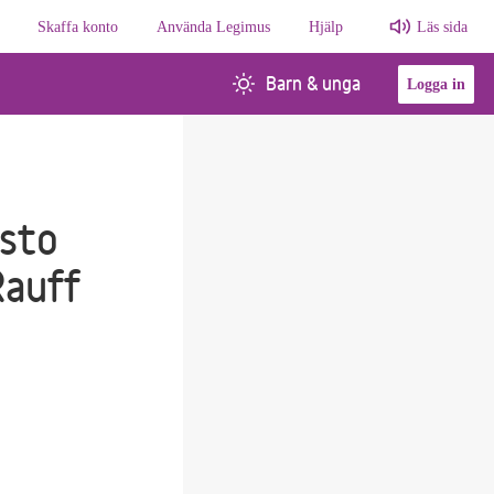
Skaffa konto
Använda Legimus
Hjälp
Läs sida
Barn & unga
Logga in
sto
Rauff