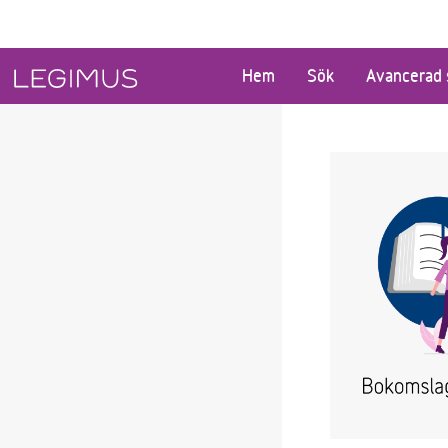
Gå till huvudinnehåll
Hem
Sök
Avancerad 