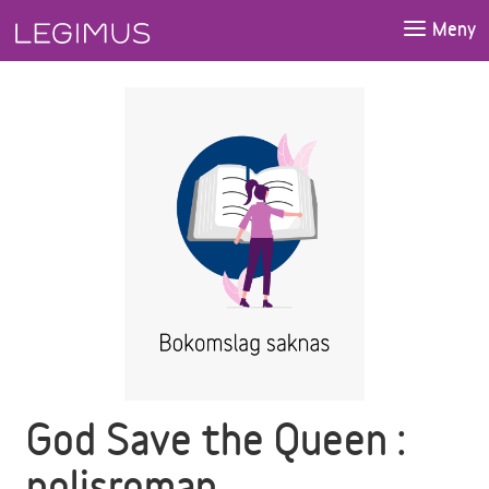
Gå till huvudinnehåll
Meny
God Save the Queen :
polisroman