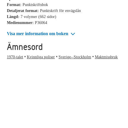
Format:
Punktskriftsbok
Detaljerat format:
Punktskrift för envägslån
Längd:
7 volymer (662 sidor)
Medienummer:
P36064
Visa mer information om boken
Ämnesord
1970-talet
Kvinnliga poliser
Sverige--Stockholm
Maktmissbruk