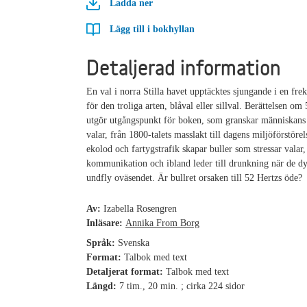
Ladda ner
Lägg till i bokhyllan
Detaljerad information
En val i norra Stilla havet upptäcktes sjungande i en fre
för den troliga arten, blåval eller sillval. Berättelsen om
utgör utgångspunkt för boken, som granskar människans 
valar, från 1800-talets masslakt till dagens miljöförstörel
ekolod och fartygstrafik skapar buller som stressar valar,
kommunikation och ibland leder till drunkning när de dy
undfly oväsendet. Är bullret orsaken till 52 Hertzs öde?
Av:
Izabella Rosengren
Inläsare:
Annika From Borg
Språk:
Svenska
Format:
Talbok med text
Detaljerat format:
Talbok med text
Längd:
7 tim., 20 min. ; cirka 224 sidor