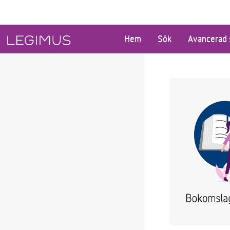
Gå till huvudinnehåll
Hem
Sök
Avancerad 