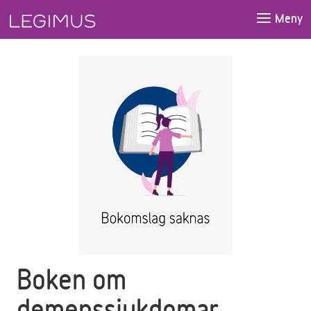
Gå till huvudinnehåll
Meny
Boken om
demenssjukdomar