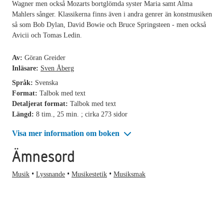
Wagner men också Mozarts bortglömda syster Maria samt Alma
Mahlers sånger. Klassikerna finns även i andra genrer än konstmusiken
så som Bob Dylan, David Bowie och Bruce Springsteen - men också
Avicii och Tomas Ledin.
Av:
Göran Greider
Inläsare:
Sven Åberg
Språk:
Svenska
Format:
Talbok med text
Detaljerat format:
Talbok med text
Längd:
8 tim., 25 min. ; cirka 273 sidor
Visa mer information om boken
Ämnesord
Musik
Lyssnande
Musikestetik
Musiksmak