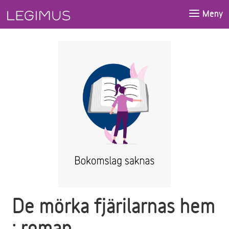
Gå till huvudinnehåll
Meny
De mörka fjärilarnas hem
: roman