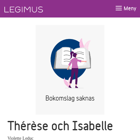
Gå till huvudinnehåll
Meny
Thérèse och Isabelle
Violette Leduc