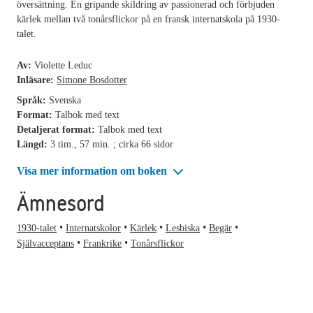
översättning. En gripande skildring av passionerad och förbjuden
kärlek mellan två tonårsflickor på en fransk internatskola på 1930-
talet.
Av:
Violette Leduc
Inläsare:
Simone Bosdotter
Språk:
Svenska
Format:
Talbok med text
Detaljerat format:
Talbok med text
Längd:
3 tim., 57 min. ; cirka 66 sidor
Visa mer information om boken
Ämnesord
1930-talet
Internatskolor
Kärlek
Lesbiska
Begär
Självacceptans
Frankrike
Tonårsflickor