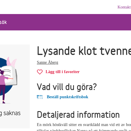
Kontakt
sök
Lysande klot tvenn
Sanne Åberg
Lägg till i favoriter
Vad vill du göra?
Beställ punktskriftsbok
Detaljerad information
En mörk höstkväll sitter en svartklädd man vid ett av b
tilltalar värdshusflickan Nanna på ett främmande språk