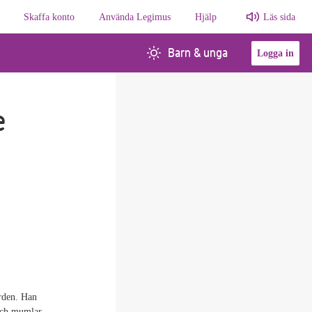
Skaffa konto
Använda Legimus
Hjälp
Läs sida
Barn & unga
Logga in
e
orden. Han
 och mumlar