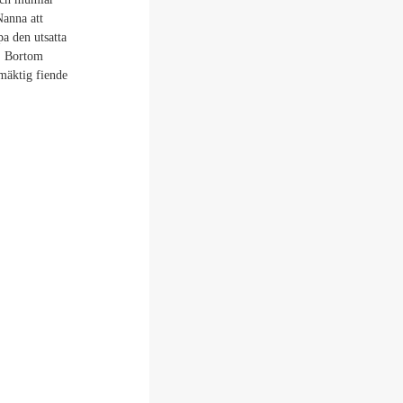
Nanna att
pa den utsatta
s. Bortom
mäktig fiende