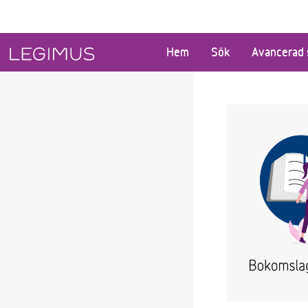
Gå till huvudinnehåll
Hem
Sök
Avancerad 