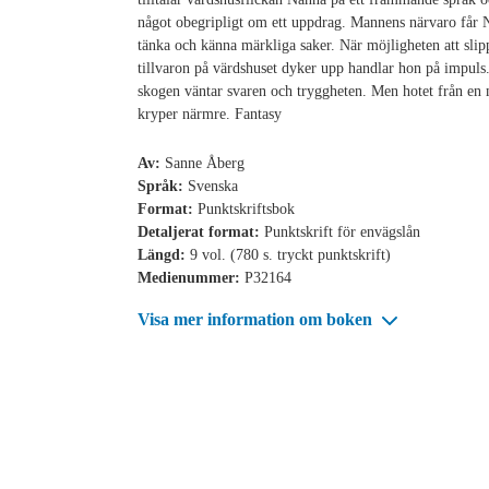
något obegripligt om ett uppdrag. Mannens närvaro får 
tänka och känna märkliga saker. När möjligheten att slip
tillvaron på värdshuset dyker upp handlar hon på impul
skogen väntar svaren och tryggheten. Men hotet från en 
kryper närmre. Fantasy
Av:
Sanne Åberg
Språk:
Svenska
Format:
Punktskriftsbok
Detaljerat format:
Punktskrift för envägslån
Längd:
9 vol. (780 s. tryckt punktskrift)
Medienummer:
P32164
Visa mer information om boken