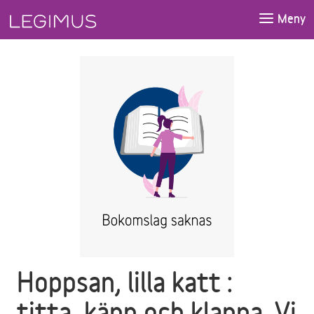
Gå till huvudinnehåll
Meny
Hoppsan, lilla katt :
titta, känn och klappa. Vi