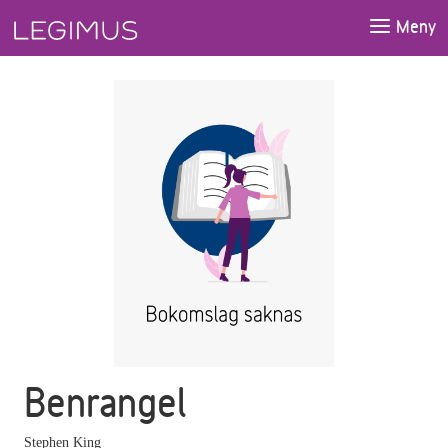
Gå till huvudinnehåll
Meny
Benrangel
Stephen King