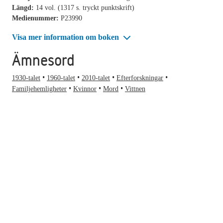
Längd:
14 vol. (1317 s. tryckt punktskrift)
Medienummer:
P23990
Visa mer information om boken
Ämnesord
1930-talet
1960-talet
2010-talet
Efterforskningar
Familjehemligheter
Kvinnor
Mord
Vittnen