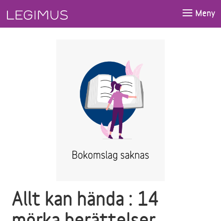
Gå till huvudinnehåll
Meny
Allt kan hända : 14
mörka berättelser