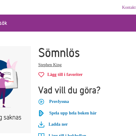
Kontakt
sök
Sömnlös
Stephen King
Lägg till i favoriter
Vad vill du göra?
Provlyssna
Spela upp hela boken här
Ladda ner
Lägg till i bokhyllan