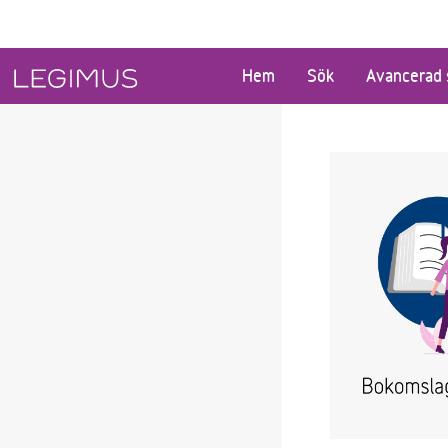
Gå till huvudinnehåll
Hem
Sök
Avancerad 