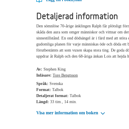
Detaljerad information
Den sömnlöse 70-årige änklingen Ralph får plötsligt för
skåda den aura som omger människor och vittnar om der
sinnestillstånd. En ond dödsängel är i färd med att störa
gudomliga planen för varje människas öde och döda ett 
förutbestämts att som vuxen skapa stora ting. De goda d
uppdrar åt Ralph och den 68-åriga änkan Lois att hejda 
Av:
Stephen King
Inläsare:
Tore Bengtsson
Språk:
Svenska
Format:
Talbok
Detaljerat format:
Talbok
Längd:
33 tim., 14 min.
Visa mer information om boken