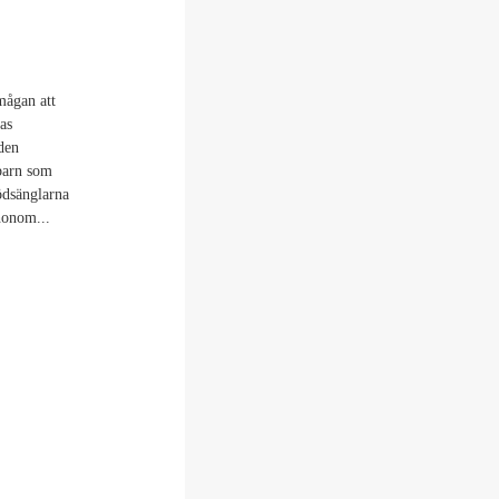
mågan att
as
 den
barn som
ödsänglarna
honom...