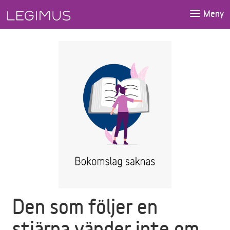
Gå till huvudinnehåll
Meny
Den som följer en
stjärna vänder inte om