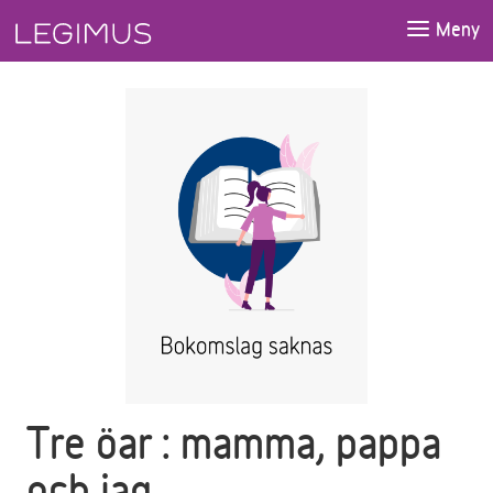
Gå till huvudinnehåll
Meny
Tre öar : mamma, pappa
och jag