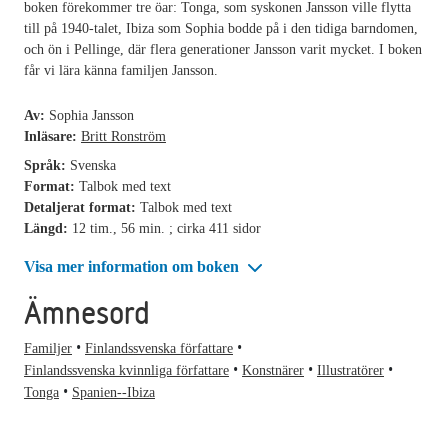
boken förekommer tre öar: Tonga, som syskonen Jansson ville flytta
till på 1940-talet, Ibiza som Sophia bodde på i den tidiga barndomen,
och ön i Pellinge, där flera generationer Jansson varit mycket. I boken
får vi lära känna familjen Jansson.
Av:
Sophia Jansson
Inläsare:
Britt Ronström
Språk:
Svenska
Format:
Talbok med text
Detaljerat format:
Talbok med text
Längd:
12 tim., 56 min. ; cirka 411 sidor
Visa mer information om boken
Ämnesord
Familjer
Finlandssvenska författare
Finlandssvenska kvinnliga författare
Konstnärer
Illustratörer
Tonga
Spanien--Ibiza