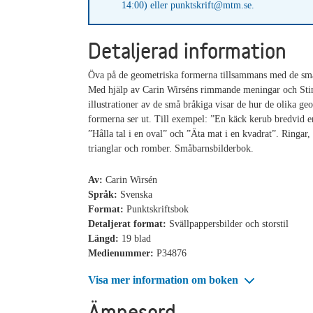
14:00) eller punktskrift@mtm.se.
Detaljerad information
Öva på de geometriska formerna tillsammans med de sm
Med hjälp av Carin Wirséns rimmande meningar och Sti
illustrationer av de små bråkiga visar de hur de olika ge
formerna ser ut. Till exempel: ”En käck kerub bredvid e
”Hålla tal i en oval” och ”Äta mat i en kvadrat”. Ringar,
trianglar och romber. Småbarnsbilderbok.
Av:
Carin Wirsén
Språk:
Svenska
Format:
Punktskriftsbok
Detaljerat format:
Svällpappersbilder och storstil
Längd:
19 blad
Medienummer:
P34876
Visa mer information om boken
Ämnesord