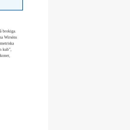
å brokiga.
na Wirséns
ometriska
n kub”,
 koner,