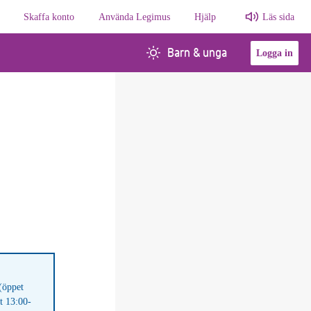
Skaffa konto
Använda Legimus
Hjälp
Läs sida
Barn & unga
Logga in
(öppet
t 13:00-