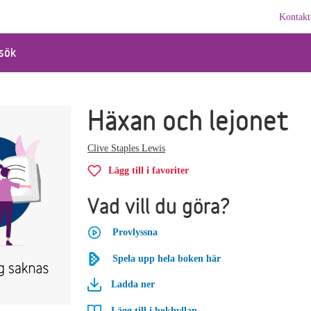
Kontakt
sök
Häxan och lejonet
Clive Staples Lewis
Lägg till i favoriter
Vad vill du göra?
Provlyssna
Spela upp hela boken här
Ladda ner
Lägg till i bokhyllan