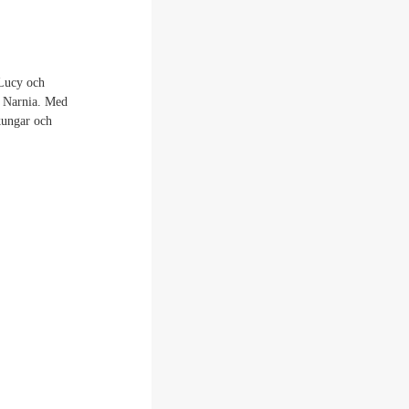
 Lucy och
t Narnia. Med
 kungar och