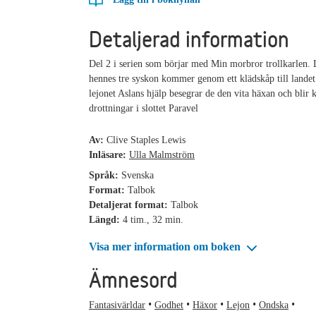
Detaljerad information
Del 2 i serien som börjar med Min morbror trollkarlen.
hennes tre syskon kommer genom ett klädskåp till lande
lejonet Aslans hjälp besegrar de den vita häxan och blir
drottningar i slottet Paravel
Av:
Clive Staples Lewis
Inläsare:
Ulla Malmström
Språk:
Svenska
Format:
Talbok
Detaljerat format:
Talbok
Längd:
4 tim., 32 min.
Visa mer information om boken
Ämnesord
Fantasivärldar
Godhet
Häxor
Lejon
Ondska