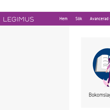
Gå till huvudinnehåll
Hem
Sök
Avancerad 