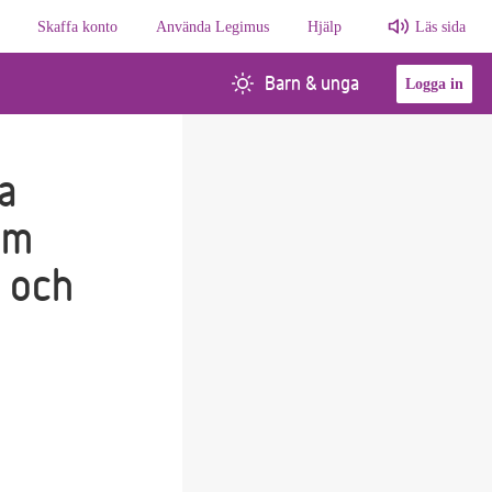
Skaffa konto
Använda Legimus
Hjälp
Läs sida
Barn & unga
Logga in
a
om
 och