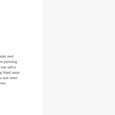
ntakt med
 en psykolog
 som själva
ig bland annat
a som stöter
tröm