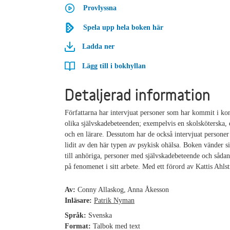
Provlyssna
Spela upp hela boken här
Ladda ner
Lägg till i bokhyllan
Detaljerad information
Författarna har intervjuat personer som har kommit i ko
olika självskadebeteenden; exempelvis en skolsköterska,
och en lärare. Dessutom har de också intervjuat personer
lidit av den här typen av psykisk ohälsa. Boken vänder s
till anhöriga, personer med självskadebeteende och sådan
på fenomenet i sitt arbete. Med ett förord av Kattis Ahls
Av:
Conny Allaskog, Anna Åkesson
Inläsare:
Patrik Nyman
Språk:
Svenska
Format:
Talbok med text