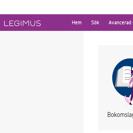
Gå till huvudinnehåll
Hem
Sök
Avancerad 